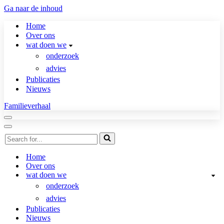
Ga naar de inhoud
Home
Over ons
wat doen we
onderzoek
advies
Publicaties
Nieuws
Familieverhaal
Navigatie
Menu
Navigatie
Zoek
Menu
naar...
Home
Over ons
wat doen we
onderzoek
advies
Publicaties
Nieuws