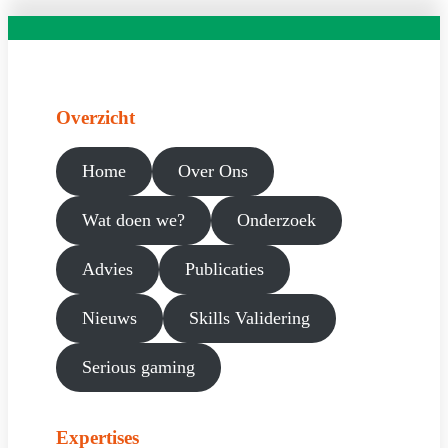
Overzicht
Home
Over Ons
Wat doen we?
Onderzoek
Advies
Publicaties
Nieuws
Skills Validering
Serious gaming
Expertises